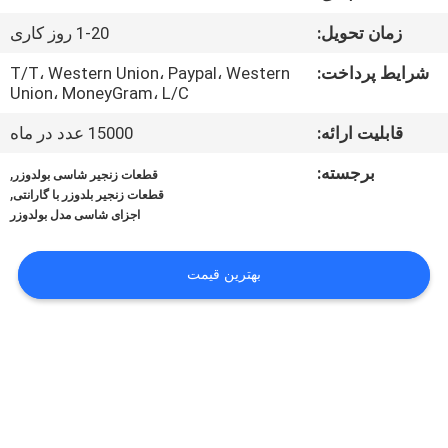
کنترل
زمان تحویل:
1-20 روز کاری
کیفیت
شرایط پرداخت:
T/T، Western Union، Paypal، Western
Union، MoneyGram، L/C
اخبار
قابلیت ارائه:
15000 عدد در ماه
درخواست
برجسته:
,
قطعات زنجیر شاسی بولدوزر
,
قطعات زنجیر بلدوزر با گارانتی
نقل قول
اجزای شاسی مدل بولدوزر
نقشه
بهترین قیمت
سایت
PRIVACY
POLICY