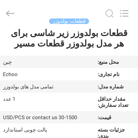
-
2026
Echoo
Corporation.
All
قطعات بولدوزر
Rights
Reserved.
قطعات بولدوزر زیر شاسی برای
صفحه
هر مدل بولدوزر قطعات مسیر
اصلی
محصولات
محل منبع:
چین
نام تجاری:
Echoo
درباره
شماره مدل:
تمامی مدل های بولدوزر
ما
مقدار حداقل
1 عدد
تعداد سفارش:
تور
قیمت:
30-1500 USD/PCS or contact us
کارخانه
جزئیات بسته
پالت چوبی استاندارد
بندی: