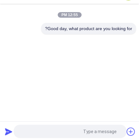
Libherr SR731 بولدوزر Sprocket SR731 / 5800093 بخش گروه
نیمه سال گارانتی زمان
12:55 PM
Liebherr LR632 / PR731B قطعات بولدوزر Sprocket قطعات گروه
LR632 / PR731B Segment
Good day, what product are you looking for?
دسته بندی های محبوب
همه
غلتک های کوچک مینی 
Sprockets مینی بیل
بیل
کامیون قطعات 
آهنگ های کوچک بیل
کامیون لودر
لوازم جانبی زیر 
قطعات بولدوزر
شاسی
قطعات زیر باری 
پوشیدن قطعات
جرثقیل خزنده
درخواست نقل قول